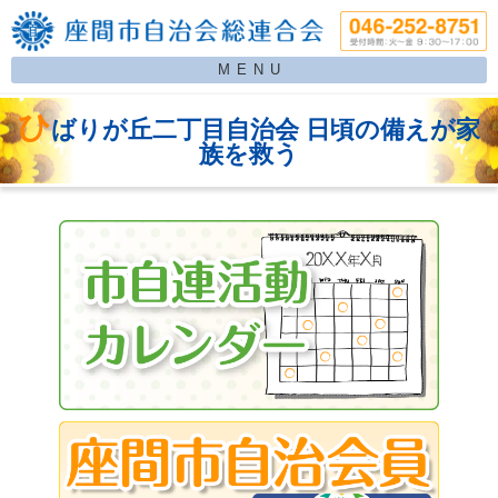
MENU
ひ
ばりが丘二丁目自治会 日頃の備えが家
族を救う