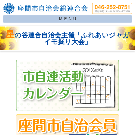
MENU
星
の谷連合自治会主催「ふれあいジャガ
イモ掘り大会」