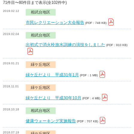
71件目〜80件目まで表示(全102件中)
2019.02.12
相武台地区
市民レクリエーション大会報告
(PDF：748 KB)
2019.02.04
相武台地区
出初式で消火栓放水訓練の演技をしました
(PDF：910 KB)
2019.01.21
緑ケ丘地区
緑ケ丘だより 平成31年1月
(PDF：1 MB)
2018.11.01
緑ケ丘地区
緑ケ丘だより 平成30年10月
(PDF：4 MB)
2018.10.18
相武台地区
健康ウォーキング実施報告
(PDF：707 KB)
2018.07.19
緑ケ丘地区