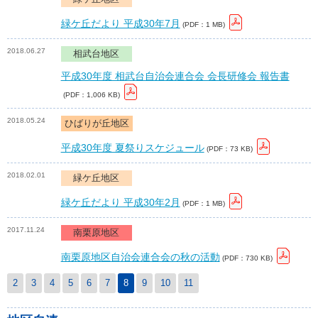
緑ケ丘だより 平成30年7月
(PDF：1 MB)
2018.06.27
相武台地区
平成30年度 相武台自治会連合会 会長研修会 報告書
(PDF：1,006 KB)
2018.05.24
ひばりが丘地区
平成30年度 夏祭りスケジュール
(PDF：73 KB)
2018.02.01
緑ケ丘地区
緑ケ丘だより 平成30年2月
(PDF：1 MB)
2017.11.24
南栗原地区
南栗原地区自治会連合会の秋の活動
(PDF：730 KB)
2
3
4
5
6
7
8
9
10
11