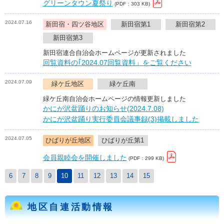
グリーンタウン夏祭り
(PDF：303 KB)
2024.07.16
新田宿・四ツ谷地区
新田宿第1
新田宿第2
新田宿第3
新田宿連合自治会ホームページが更新されました
回覧資料の｢2024.07回覧資料」をご覧ください
2024.07.09
緑ケ丘地区
緑ケ丘南
緑ケ丘南自治会ホームページの情報更新しました
かにが沢盆踊りのお知らせ(2024.7.08)
かにが沢盆踊り実行委員会議事録(3)掲載しました
2024.07.05
ひばりが丘地区
ひばりが丘第1
会員親睦会を開催しました
(PDF：299 KB)
6
7
8
9
10
11
12
13
14
15
地区自連活動情報