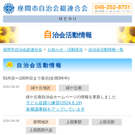
MENU
自
治会活動情報
座間市自治会総連合会
お知らせ・活動状況
自治会活動情報一覧
自治会活動情報
91件目〜100件目まで表示(全383件中)
2024.08.20
緑ケ丘地区
緑ケ丘南
緑ケ丘南自治会ホームページの情報を更新しました
子ども盆踊り練習(2024.8.19)
各種議事録をアップしています
2024.08.09
座間地区
上宿東部
上宿北部
上宿西部六反