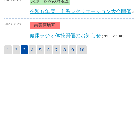
東原・さがみ野地区
令和５年度 市民レクリエーション大会開催
2023.08.28
南栗原地区
健康ラジオ体操開催のお知らせ
(PDF：205 KB)
1
2
3
4
5
6
7
8
9
10