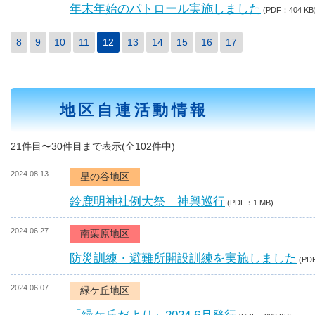
年末年始のパトロール実施しました
(PDF：404 KB
8
9
10
11
12
13
14
15
16
17
地区自連活動情報
21件目〜30件目まで表示(全102件中)
2024.08.13
星の谷地区
鈴鹿明神社例大祭 神輿巡行
(PDF：1 MB)
2024.06.27
南栗原地区
防災訓練・避難所開設訓練を実施しました
(PD
2024.06.07
緑ケ丘地区