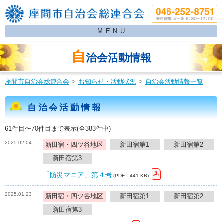
MENU
自
治会活動情報
座間市自治会総連合会
お知らせ・活動状況
自治会活動情報一覧
自治会活動情報
61件目〜70件目まで表示(全383件中)
2025.02.04
新田宿・四ツ谷地区
新田宿第1
新田宿第2
新田宿第3
「防災マニア」第４号
(PDF：441 KB)
2025.01.23
新田宿・四ツ谷地区
新田宿第1
新田宿第2
新田宿第3