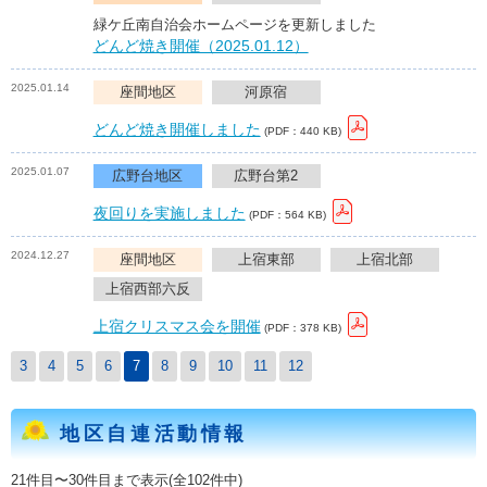
緑ケ丘南自治会ホームページを更新しました
どんど焼き開催（2025.01.12）
2025.01.14
座間地区
河原宿
どんど焼き開催しました
(PDF：440 KB)
2025.01.07
広野台地区
広野台第2
夜回りを実施しました
(PDF：564 KB)
2024.12.27
座間地区
上宿東部
上宿北部
上宿西部六反
上宿クリスマス会を開催
(PDF：378 KB)
3
4
5
6
7
8
9
10
11
12
地区自連活動情報
21件目〜30件目まで表示(全102件中)