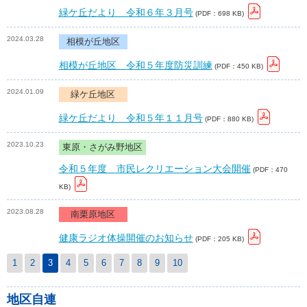
緑ケ丘だより 令和６年３月号
(PDF：698 KB)
2024.03.28
相模が丘地区
相模が丘地区 令和５年度防災訓練
(PDF：450 KB)
2024.01.09
緑ケ丘地区
緑ケ丘だより 令和５年１１月号
(PDF：880 KB)
2023.10.23
東原・さがみ野地区
令和５年度 市民レクリエーション大会開催
(PDF：470
KB)
2023.08.28
南栗原地区
健康ラジオ体操開催のお知らせ
(PDF：205 KB)
1
2
3
4
5
6
7
8
9
10
地区自連