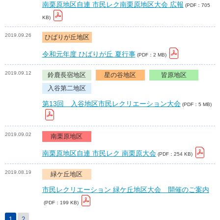
南栗原地区自連 市民レク南栗原地区大会 広報
(PDF：705
KB)
2019.09.26
ひばりが丘地区
令和元年度 ひばりが丘 夏行事
(PDF：2 MB)
2019.09.12
鈴鹿長宿地区
星の谷地区
皆原地区
入谷第二地区
第13回 入谷地区市民レクリエーション大会
(PDF：5 MB)
2019.09.02
南栗原地区
南栗原地区自連 市民レク 南栗原大会
(PDF：254 KB)
2019.08.19
緑ケ丘地区
市民レクリエーション 緑ケ丘地区大会 開催のご案内
(PDF：199 KB)
1
2