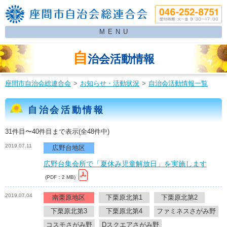
MENU
自
治会活動情報
座間市自治会総連合会
お知らせ・活動状況
自治会活動情報一覧
自治会活動情報
31件目〜40件目まで表示(全48件中)
2019.07.11
広野台地区
広野台集会所で「夏休み児童解放日」を実施します
(PDF：2 MB)
2019.07.04
南栗原地区
下栗原北第1
下栗原北第2
下栗原北第3
下栗原北第4
ファミネスさがみ野
コスモさがみ野
Dスクエアさがみ野