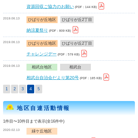
資源回収ご協力のお願い
(PDF：144 KB)
2019.06.13
ひばりが丘地区
ひばりが丘2丁目
納涼夏祭り
(PDF：809 KB)
2019.06.13
ひばりが丘地区
ひばりが丘2丁目
チャレンジデー
(PDF：579 KB)
2019.06.13
相武台地区
相武台
相武台自治会だより第20号
(PDF：185 KB)
1
2
3
4
5
地区自連活動情報
1件目〜10件目まで表示(全16件中)
2020.02.13
緑ケ丘地区