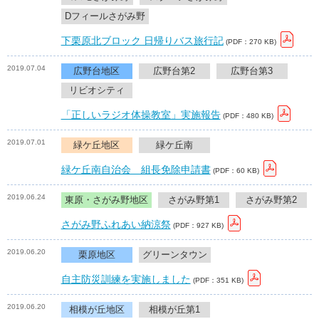
Dフィールさがみ野
下栗原北ブロック 日帰りバス旅行記
(PDF：270 KB)
2019.07.04
広野台地区
広野台第2
広野台第3
リビオシティ
「正しいラジオ体操教室」実施報告
(PDF：480 KB)
2019.07.01
緑ケ丘地区
緑ケ丘南
緑ケ丘南自治会 組長免除申請書
(PDF：60 KB)
2019.06.24
東原・さがみ野地区
さがみ野第1
さがみ野第2
さがみ野ふれあい納涼祭
(PDF：927 KB)
2019.06.20
栗原地区
グリーンタウン
自主防災訓練を実施しました
(PDF：351 KB)
2019.06.20
相模が丘地区
相模が丘第1