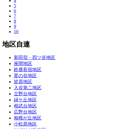
4
5
6
7
8
9
10
地区自連
新田宿・四ツ谷地区
座間地区
鈴鹿長宿地区
星の谷地区
皆原地区
入谷第二地区
立野台地区
緑ケ丘地区
相武台地区
広野台地区
相模が丘地区
小松原地区