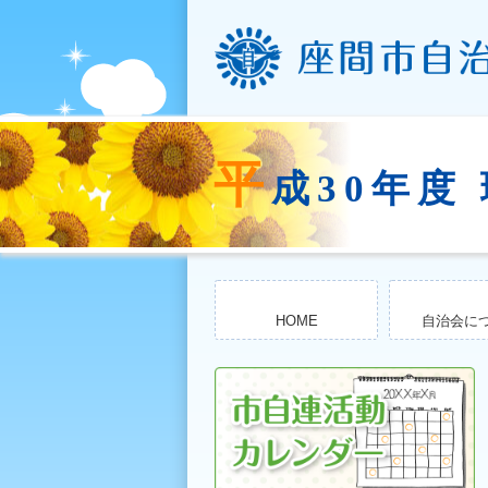
平
成30年度
HOME
自治会に