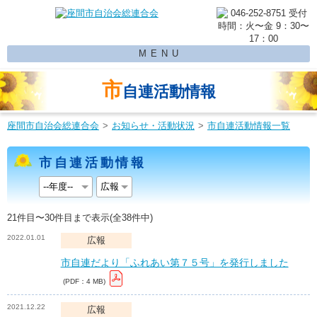
MENU
市
自連活動情報
座間市自治会総連合会
お知らせ・活動状況
市自連活動情報一覧
市自連活動情報
21件目〜30件目まで表示(全38件中)
2022.01.01
広報
市自連だより「ふれあい第７５号」を発行しました
(PDF：4 MB)
2021.12.22
広報